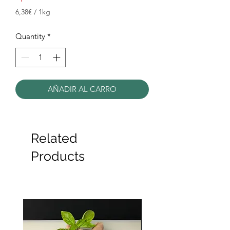
6,38€
/
1kg
6,38€
per
Quantity
*
1
Kilogram
AÑADIR AL CARRO
Related
Products