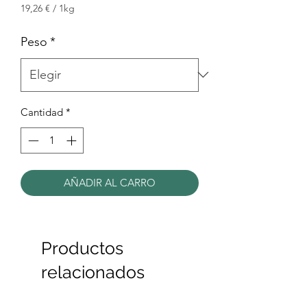
de
19,26 €
/
1kg
19,26 €
oferta
por
Peso
*
1
Kilogramos
Cantidad
*
AÑADIR AL CARRO
Productos
relacionados