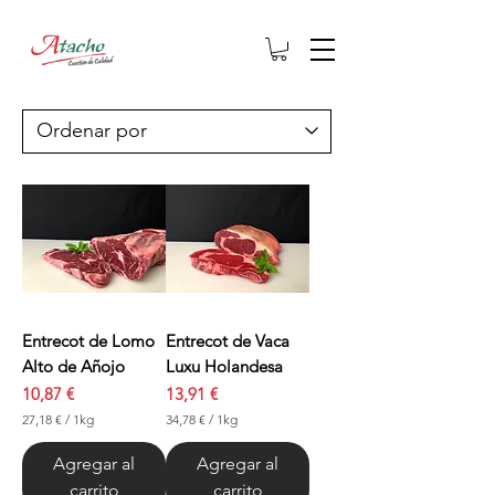
Entrecot de Lomo
Entrecot de Vaca
Alto de Añojo
Luxu Holandesa
Precio
Precio
10,87 €
13,91 €
27,18 €
/
1kg
34,78 €
/
1kg
2
3
7
4
Agregar al
Agregar al
,
,
carrito
carrito
1
7