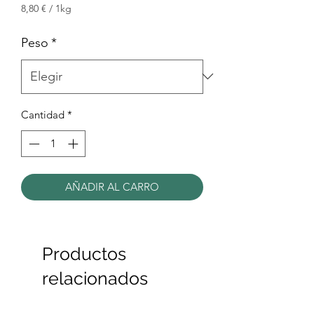
de
8,80 €
/
1kg
8,80 €
oferta
por
Peso
*
1
Kilogramos
Cantidad
*
AÑADIR AL CARRO
Productos
relacionados