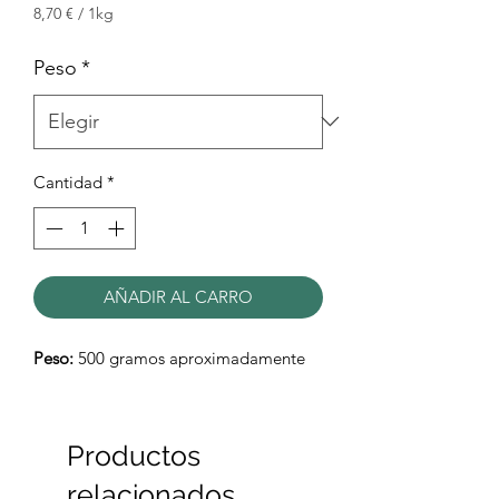
de
8,70 €
/
1kg
8,70 €
oferta
por
Peso
*
1
Kilogramos
Cantidad
*
AÑADIR AL CARRO
Peso:
500 gramos aproximadamente
Productos
relacionados