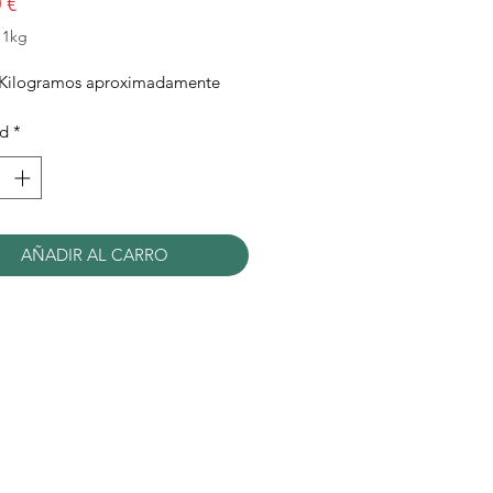
Precio
 €
/
1kg
 Kilogramos aproximadamente
mos
ad
*
AÑADIR AL CARRO