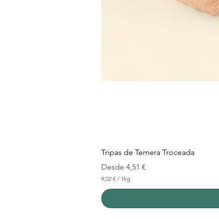
Tripas de Ternera Troceada
Precio de oferta
Desde
4,51 €
9,02 €
/
1kg
9
,
0
2