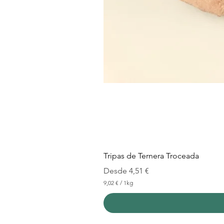
Tripas de Ternera Troceada
Precio de oferta
Desde
4,51 €
9,02 €
/
1kg
9
,
0
2