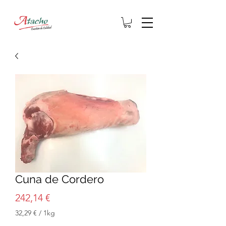
Cuna de Cordero
Precio
242,14 €
32,29 €
/
1kg
32,29 €