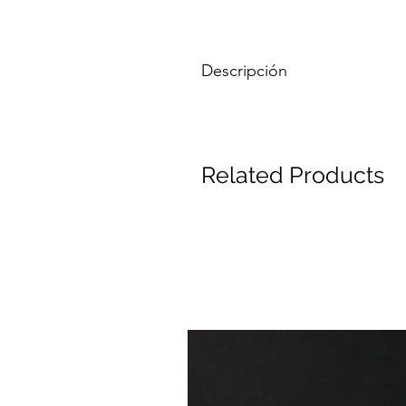
Descripción
La pechuga de pollo campero se ca
grasa. Sin duda, es una de las pie
Related Products