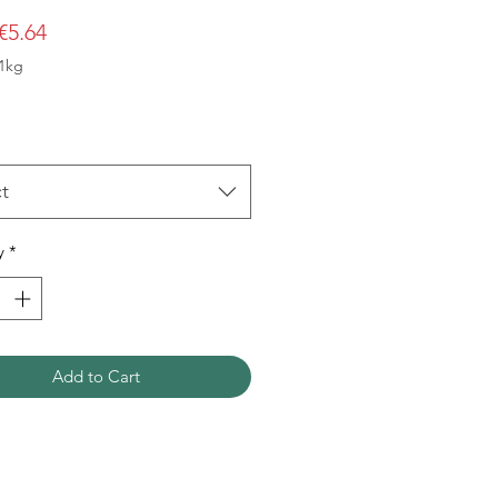
Sale
€5.64
Price
1kg
m
t
y
*
Add to Cart