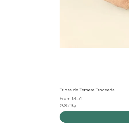
Tripas de Ternera Troceada
Sale Price
From
€4.51
€9.02
/
1kg
€
9
.
0
2