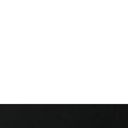
racteriza por una carne más tersa y firme, con un color amarillo i
zas favoritas entre los amantes del sabor más puro y natural.